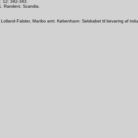
. 12: 342-343.
. Randers: Scandia.
Lolland-Falster, Maribo amt. København: Selskabet til bevaring af indust