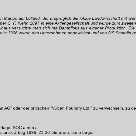
 in Maribo auf Lolland, der ursprüglich die lokale Landwirtschaft mi
er C. F. Kiehn 1897 in eine Aktiengesellschaft und wurde zum zweit
inaus versuchte man sich mit Dampfloks aus eigener Produktion. Die "
ereits 1906 wurde das Unternehmen abgewickelt und von A/S Scandia ge
can AG" oder der britischen "Vulcan Foundry Ltd." zu verwechseln, zu d
orlaget SOC a.m.b.a.
istorisk årbog 1996: 21-30. Smørum, bane bøger.