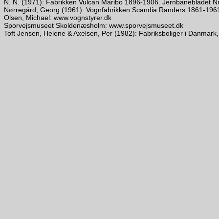
N. N. (1971): Fabrikken Vulcan Maribo 1896-1906. Jernbanebladet Nr
Nørregård, Georg (1961): Vognfabrikken Scandia Randers 1861-1961
Olsen, Michael: www.vognstyrer.dk
Sporvejsmuseet Skoldenæsholm: www.sporvejsmuseet.dk
Toft Jensen, Helene & Axelsen, Per (1982): Fabriksboliger i Danmark, 