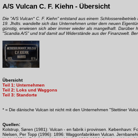
A/S Vulcan C. F. Kiehn - Übersicht
Die "A/S Vulcan* C. F. Kiehn" entstand aus einem Schlossereibetrieb
19. Jhdts. wandelte sich das Unternehmen unter dem neuen Eigentüm
günstig, erwiesen sich aber immer wieder als mangelhaft. Darüber h
"Scandia A/S" und traf damit auf Widerstände aus der Finanzwelt. B
Übersicht
Teil 1: Unternehmen
Teil 2: Loks und Waggons
Teil 3: Standorte
* = Die dänische Vulcan ist nicht mit den Unternehmen "Stettiner Vul
Quellen:
Kolstrup, Søren (1981): Vulcan - en fabrik i provinsen. København: F
Nielsen, Per Topp (1996): 1896: Waggonfabrikken Vulcan. Jernbaneh