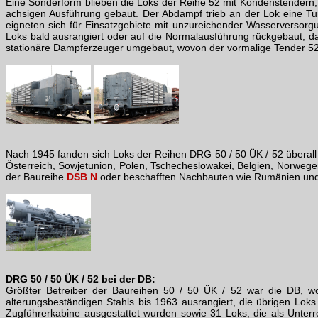
Eine Sonderform blieben die Loks der Reihe 52 mit Kondenstendern,
achsigen Ausführung gebaut. Der Abdampf trieb an der Lok eine T
eigneten sich für Einsatzgebiete mit unzureichender Wasserversorg
Loks bald ausrangiert oder auf die Normalausführung rückgebaut, 
stationäre Dampferzeuger umgebaut, wovon der vormalige Tender 5
Nach 1945 fanden sich Loks der Reihen DRG 50 / 50 ÜK / 52 überall 
Österreich, Sowjetunion, Polen, Tschecheslowakei, Belgien, Norweg
der Baureihe
DSB N
oder beschafften Nachbauten wie Rumänien und 
DRG 50 / 50 ÜK / 52 bei der DB:
Größter Betreiber der Baureihen 50 / 50 ÜK / 52 war die DB, wo
alterungsbeständigen Stahls bis 1963 ausrangiert, die übrigen Lok
Zugführerkabine ausgestattet wurden sowie 31 Loks, die als Unterr