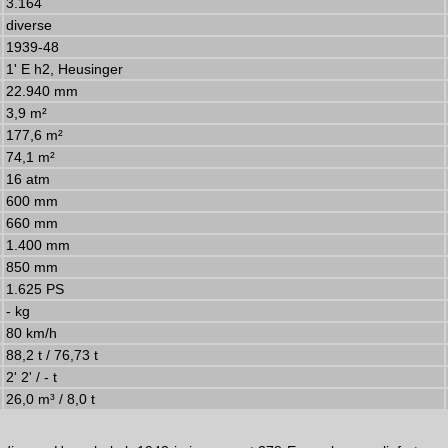
3.164
diverse
1939-48
1' E h2, Heusinger
22.940 mm
3,9 m²
177,6 m²
74,1 m²
16 atm
600 mm
660 mm
1.400 mm
850 mm
1.625 PS
- kg
80 km/h
88,2 t / 76,73 t
2' 2' / - t
26,0 m³ / 8,0 t