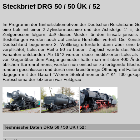
Steckbrief DRG 50 / 50 ÜK / 52
Im Programm der Einheitslokomotiven der Deutschen Reichsbahn Gese
eine Lok mit einer 2-Zylindermaschine und der Achsfolge 1' E, d
Zeitgenossen folgern, daß dieses Muster für den Einsatz jenseit
Bestellungen wurden auch auf andere Hersteller verteilt. Die Konst
Deutschland begonnene 2. Weltkrieg erforderte dann aber eine b
verpflichtet, Loks der Reihe 50 zu bauen. Zugleich wurde das Must
Varianten entstanden. Ab 1942 wurden diese modifizierten Loks als
vor. Gegenüber dem Ausgangsmuster hatte man mit über 400 Änderung
üblichen Barrenrahmens, wurden nun einfacher zu fertigende Blechr
rundum geschlossen und durch eine kreisförmige Öffnung mit Falte
dagegen mit der Bauart "Wiener Steifrahmentender" K4 T30 gekup
Farbschema der letzteren war Feldgrau.
Technische Daten DRG 50 / 50 ÜK / 52: