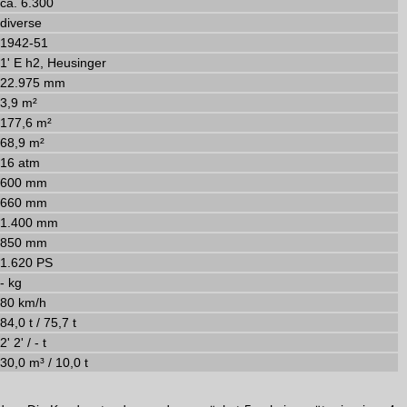
ca. 6.300
diverse
1942-51
1' E h2, Heusinger
22.975 mm
3,9 m²
177,6 m²
68,9 m²
16 atm
600 mm
660 mm
1.400 mm
850 mm
1.620 PS
- kg
80 km/h
84,0 t / 75,7 t
2' 2' / - t
30,0 m³ / 10,0 t