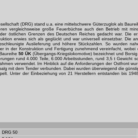
llschaft (DRG) stand u.a. eine mittelschwere Güterzuglok als Baure
eren vergleichsweise große Feuerbüchse auch den Betrieb mit minder
s der östlichen Grenzen des Deutschen Reiches gedacht war. Die er
ruktion erwies sich als geglückt und war universell einsetzbar. Die 
eschleunigte Auslieferung und höhere Stückzahlen. So wurden nahe
er in der Konstruktion und Fertigung zunehmend vereinfacht, wobei 
 Baureihe
50 ÜK
(Übergangs-Kriegslokomotive) bezeichnet und Borsig s
en rund 4.000 Teile, 6.000 Arbeitsstunden, rund 3,5 t Gewicht sowie
ahmen verwendet. Im Hinblick auf die Anforderungen der Ostfront wurd
nbalg mit dem Tender verbunden. Dabei wurden überwiegend die günst
pelt. Unter der Einbeziehung von 21 Herstellern entstanden bis 1
DRG 50