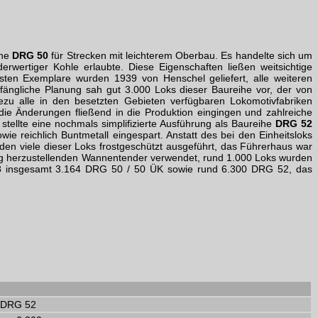
ihe
DRG 50
für Strecken mit leichterem Oberbau. Es handelte sich um
wertiger Kohle erlaubte. Diese Eigenschaften ließen weitsichtige
sten Exemplare wurden 1939 von Henschel geliefert, alle weiteren
anfängliche Planung sah gut 3.000 Loks dieser Baureihe vor, der von
zu alle in den besetzten Gebieten verfügbaren Lokomotivfabriken
die Änderungen fließend in die Produktion eingingen und zahlreiche
tellte eine nochmals simplifizierte Ausführung als Baureihe
DRG 52
 reichlich Buntmetall eingespart. Anstatt des bei den Einheitsloks
en viele dieser Loks frostgeschützt ausgeführt, das Führerhaus war
ig herzustellenden Wannentender verwendet, rund 1.000 Loks wurden
948 insgesamt 3.164 DRG 50 / 50 ÜK sowie rund 6.300 DRG 52, das
DRG 52