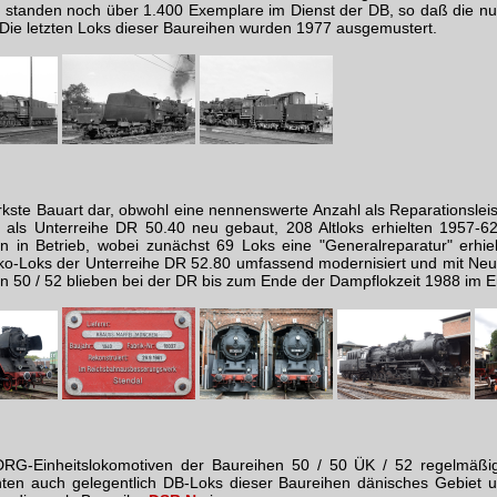
 standen noch über 1.400 Exemplare im Dienst der DB, so daß die nu
 Die letzten Loks dieser Baureihen wurden 1977 ausgemustert.
tärkste Bauart dar, obwohl eine nennenswerte Anzahl als Reparations
ls Unterreihe DR 50.40 neu gebaut, 208 Altloks erhielten 1957-62
n in Betrieb, wobei zunächst 69 Loks eine "Generalreparatur" erhiel
ko-Loks der Unterreihe DR 52.80 umfassend modernisiert und mit Neu
n 50 / 52 blieben bei der DR bis zum Ende der Dampflokzeit 1988 im E
G-Einheitslokomotiven der Baureihen 50 / 50 ÜK / 52 regelmäßi
chten auch gelegentlich DB-Loks dieser Baureihen dänisches Gebiet