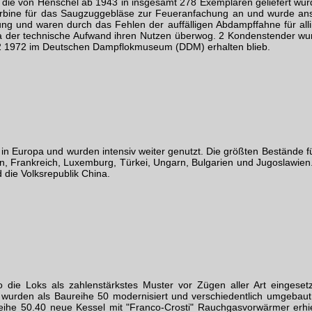
 die von Henschel ab 1943 in insgesamt 278 Exemplaren geliefert wurd
urbine für das Saugzuggebläse zur Feueranfachung an und wurde ans
ung und waren durch das Fehlen der auffälligen Abdampffahne für all
da der technische Aufwand ihren Nutzen überwog. 2 Kondenstender w
2 1972 im Deutschen Dampflokmuseum (DDM) erhalten blieb.
in Europa und wurden intensiv weiter genutzt. Die größten Bestände 
en, Frankreich, Luxemburg, Türkei, Ungarn, Bulgarien und Jugoslawi
die Volksrepublik China.
 die Loks als zahlenstärkstes Muster vor Zügen aller Art eingese
s wurden als Baureihe 50 modernisiert und verschiedentlich umgebaut.
eihe 50.40 neue Kessel mit "Franco-Crosti" Rauchgasvorwärmer erhie