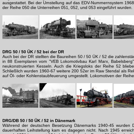
ausgestattet. Bei der Umstellung auf das EDV-Nummernsystem 1968
der Reihe 050 die Unterreihen 051, 052, und 053 eingeführt wurden.
DRG 50 / 50 ÜK / 52 bei der DR
Auch bei der DR stellten die Baureihen 50 / 50 ÜK / 52 die zahlens
in 88 Exemplaren vom "VEB Lokomotivbau Karl Marx, Babelsberg" a
neukonstruierten Kesseln. Auch die Kriegsloks der Reihe 52 bliebe
Schließlich wurden 1960-67 weitere 200 52er im Raw Stendal als Re
auf Öl- oder Kohlenstaubfeuerung umgestellt. Lokomotiven der Reihe
DRG/DB 50 / 50 ÜK / 52 in Dänemark
Während der deutschen Besetzung Dänemarks 1940-45 wurden DR
dauerhaften Leihstellung kam es dagegen nicht. Nach 1945 errei