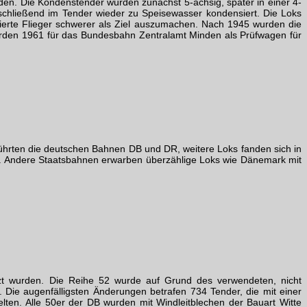
en. Die Kondenstender wurden zunächst 5-achsig, später in einer 4-
chließend im Tender wieder zu Speisewasser kondensiert. Die Loks
iierte Flieger schwerer als Ziel auszumachen. Nach 1945 wurden die
urden 1961 für das Bundesbahn Zentralamt Minden als Prüfwagen für
führten die deutschen Bahnen DB und DR, weitere Loks fanden sich in
en. Andere Staatsbahnen erwarben überzählige Loks wie Dänemark mit
tzt wurden. Die Reihe 52 wurde auf Grund des verwendeten, nicht
 Die augenfälligsten Änderungen betrafen 734 Tender, die mit einer
lten. Alle 50er der DB wurden mit Windleitblechen der Bauart Witte