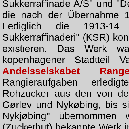
Sukkerraffinade A/S" und "D
die nach der Übernahme 19
Lediglich die 1913-14 
Sukkerraffinaderi" (KSR) kon
existieren. Das Werk wa
kopenhagener Stadtteil V
Andelsselskabet Rang
Rangieraufgaben erledigt
Rohzucker aus den von de
Gørlev und Nykøbing, bis s
Nykjøbing" übernommen w
(Zuckerhut) bekannte Werk in